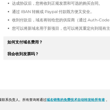
达成协议后，您将收到正规发票和可选的购买合同。
通过 IBAN 转账或 Paypal 付款既方便又安全。
收到付款后，域名将转给您的供应商（通过 Auth-Cod
您可以将新域名用于新项目，也可以将其重定向到现有
如何支付域名费用？
我会收到发票吗？
达成协议后，房东将通知您付款细节。房主随后会向您提供 SE
其他付款方式。
是的，卖方会向您寄送正规发票。如果购买价格较高，您还
转账时请务必注明域名和发票号码。
接联系负责人。所有查询将通过
域名销售的免费技术自动转发给所有者
。