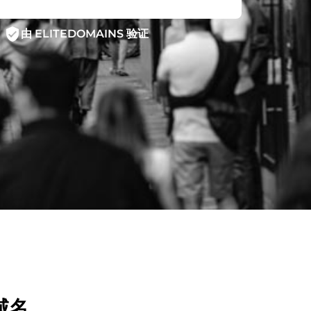
verified_user
由 ELITEDOMAINS 验证
域名