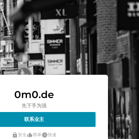
0m0.de
先下手为强
联系业主
lock
thumb_up_alt
watch_later
安全
简单
快速