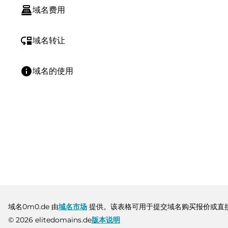
point_of_sale
域名费用
move_down
域名转让
info
域名的使用
域名0m0.de 由
域名市场
提供。该表格可用于提交域名购买报价或直
© 2026 elitedomains.de
版本说明