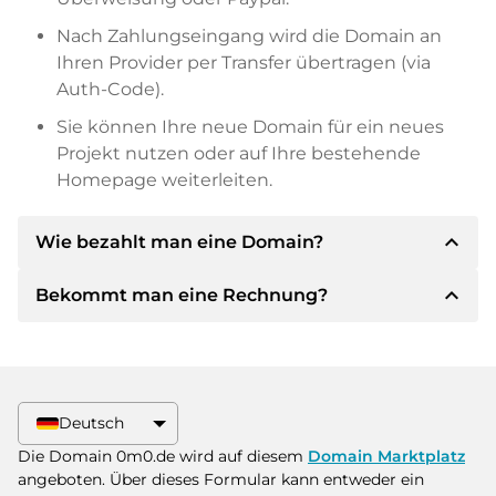
Nach Zahlungseingang wird die Domain an
Ihren Provider per Transfer übertragen (via
Auth-Code).
Sie können Ihre neue Domain für ein neues
Projekt nutzen oder auf Ihre bestehende
Homepage weiterleiten.
expand_less
Wie bezahlt man eine Domain?
expand_less
Bekommt man eine Rechnung?
Nach einer Einigung wird der Inhaber Ihnen die
Details der Zahlung mitteilen. Der Inhaber wird
Ihnen dann die SEPA Bankdetails mitteilen und
Ja, der Verkäufer wird Ihnen eine
auf Wunsch auch Paypal oder weitere
ordnungsgemäße Rechnung senden. Bei
Zahlungsmethoden anbieten.
größeren Kaufpreisen bekommen Sie auf
Deutsch
Wunsch auch einen zusätzlichen Kaufvertrag.
Bitte geben Sie bei der Überweisung immer
Die Domain 0m0.de wird auf diesem
Domain Marktplatz
den Domainnamen und die
angeboten. Über dieses Formular kann entweder ein
Rechnungsnummer an.