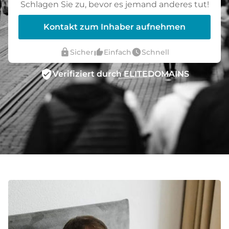
Schlagen Sie zu, bevor es jemand anderes tut!
Kontakt zum Inhaber aufnehmen
lock
thumb_up_alt
watch_later
Sicher
Einfach
Schnell
verified_user
Verifiziert durch ELITEDOMAINS